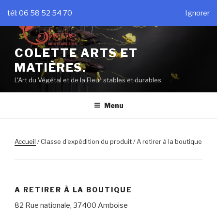
Aller
tél: 06 58 52 54 70
Ignorer
au
contenu
principal
COLETTE ARTS ET
MATIÈRES.
L'Art du Végétal et de la Fleur stables et durables
Menu
Accueil
/ Classe d’expédition du produit / A retirer à la boutique
A RETIRER À LA BOUTIQUE
82 Rue nationale, 37400 Amboise