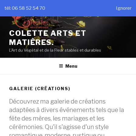
Aller
tél: 06 58 52 54 70
Ignorer
au
contenu
principal
COLETTE ARTS ET
MATIÈRES.
L'Art du Végétal et de la Fleur stables et durables
Menu
GALERIE (CRÉATIONS)
Découvrez ma galerie de créations
adaptées à divers événements tels que la
fête des mères, les mariages et les
cérémonies. Qu’il s’agisse d’un style
romantique, moderne, rustique ou