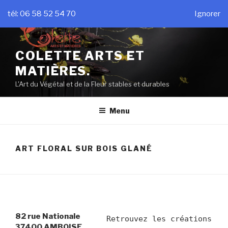
Aller
tél: 06 58 52 54 70
Ignorer
au
contenu
principal
COLETTE ARTS ET
MATIÈRES.
L'Art du Végétal et de la Fleur stables et durables
Menu
ART FLORAL SUR BOIS GLANÉ
82 rue Nationale
Retrouvez les créations 
37400 AMBOISE