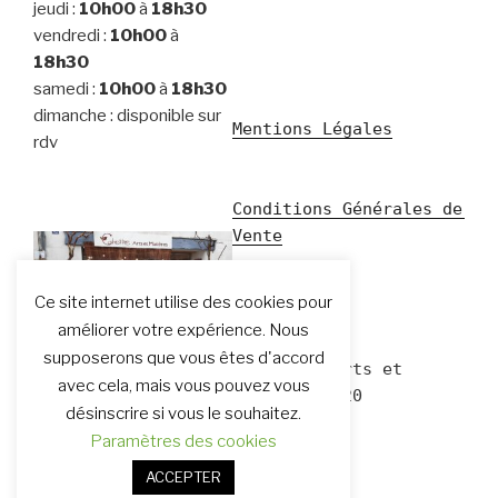
jeudi :
10h00
à
18h30
vendredi :
10h00
à
18h30
samedi :
10h00
à
18h30
dimanche : disponible sur
Mentions Légales
rdv
Conditions Générales de 
Vente
Ce site internet utilise des cookies pour
améliorer votre expérience. Nous
supposerons que vous êtes d'accord
Devanture de la boutique
© Colette Arts et 
avec cela, mais vous pouvez vous
Colette Arts et Matières
Matières 2020
désinscrire si vous le souhaitez.
Paramètres des cookies
ACCEPTER