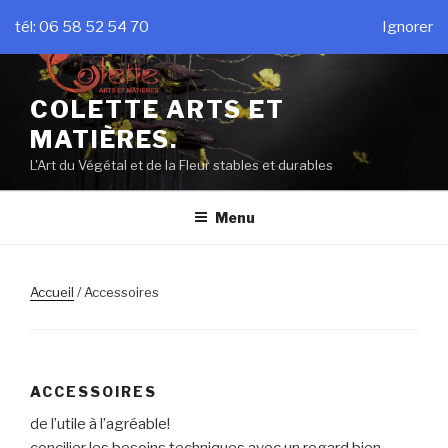
Aller
tél: 06 58 52 54 70
Ignorer
au
contenu
principal
COLETTE ARTS ET
MATIÈRES.
L'Art du Végétal et de la Fleur stables et durables
Menu
Accueil
/ Accessoires
ACCESSOIRES
de l’utile à l’agréable!
concilier les besoins techniques avec un regard bien