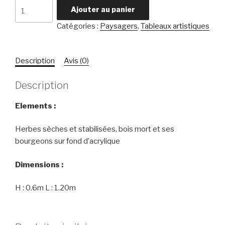
quantité
Ajouter au panier
de
Catégories :
Paysagers
,
Tableaux artistiques
Ciel
printanier
Description
Avis (0)
Description
Elements :
Herbes sèches et stabilisées, bois mort et ses
bourgeons sur fond d’acrylique
Dimensions :
H : 0.6m L : 1.20m