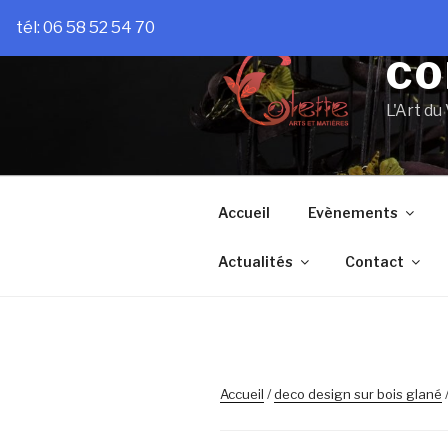
Aller
tél: 06 58 52 54 70
au
contenu
CO
principal
L'Art du
Accueil
Evènements
Actualités
Contact
Accueil
/
deco design sur bois glané