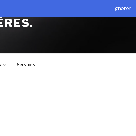
Ignorer
ÈRES.
s
Services