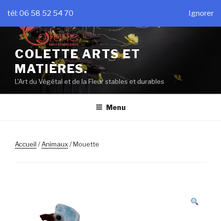
Aller
tél: 06 58 52 54 70
Ignorer
au
contenu
principal
COLETTE ARTS ET
MATIÈRES.
L'Art du Végétal et de la Fleur stables et durables
Menu
Accueil
/
Animaux
/ Mouette