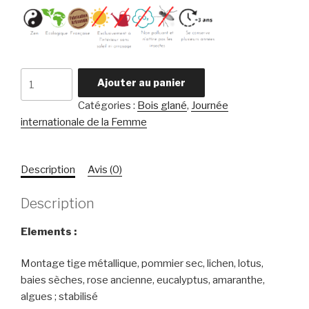
quantité
Ajouter au panier
de
Catégories :
Bois glané
,
Journée
Rose
internationale de la Femme
sur
pommier
Description
Avis (0)
Description
Elements :
Montage tige métallique, pommier sec, lichen, lotus,
baies sèches, rose ancienne, eucalyptus, amaranthe,
algues ; stabilisé