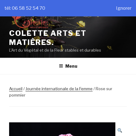
Aller
tél: 06 58 52 54 70
Ignorer
au
contenu
principal
COLETTE ARTS ET
MATIÈRES.
L'Art du Végétal et de la Fleur stables et durables
Menu
Accueil
/
Journée internationale de la Femme
/ Rose sur
pommier