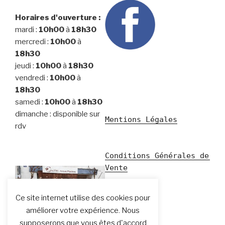
Horaires d'ouverture :
mardi :
10h00
à
18h30
mercredi :
10h00
à
18h30
jeudi :
10h00
à
18h30
vendredi :
10h00
à
18h30
samedi :
10h00
à
18h30
dimanche : disponible sur
Mentions Légales
rdv
Conditions Générales de 
Vente
Ce site internet utilise des cookies pour
améliorer votre expérience. Nous
supposerons que vous êtes d'accord
Devanture de la boutique