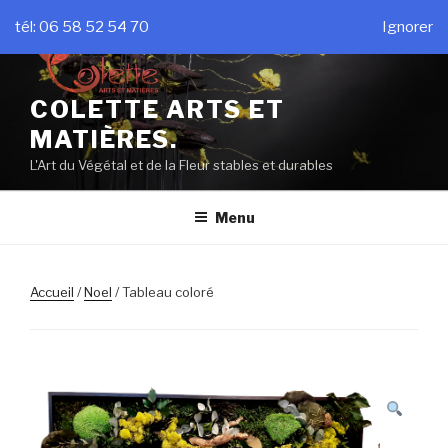
Aller
tél: 06 58 52 54 70
Ignorer
au
contenu
principal
COLETTE ARTS ET
MATIÈRES.
L'Art du Végétal et de la Fleur stables et durables
Menu
Accueil
/
Noel
/ Tableau coloré